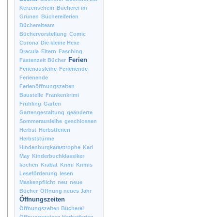
Kerzenschein
Bücherei im
Grünen
Büchereiferien
Büchereiteam
Büchervorstellung
Comic
Corona
Die kleine Hexe
Dracula
Eltern
Fasching
Ferien
Fastenzeit Bücher
Ferienausleihe
Ferienende
Ferienende
Ferienöffnungszeiten
Baustelle
Frankenkrimi
Frühling
Garten
Gartengestaltung
geänderte
Sommerausleihe
geschlossen
Herbst
Herbstferien
Herbststürme
Hindenburgkatastrophe
Karl
May
Kinderbuchklassiker
kochen
Krabat
Krimi
Krimis
Leseförderung
lesen
Maskenpflicht
neu
neue
Bücher
Öffnung neues Jahr
Öffnungszeiten
Öffnungszeiten Bücherei