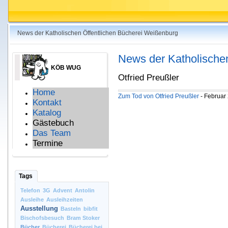
News der Katholischen Öffentlichen Bücherei Weißenburg
News der Katholische
KÖB WUG
Otfried Preußler
Home
Zum Tod von Otfried Preußler
- Februar
Kontakt
Katalog
Gästebuch
Das Team
Termine
Tags
Telefon
3G
Advent
Antolin
Ausleihe
Ausleihzeiten
Ausstellung
Basteln
bibfit
Bischofsbesuch
Bram Stoker
Bücher
Bücherei
Bücherei bei