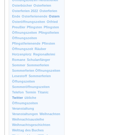
Öffnungszeizen Herbstferien
Osterbücher
Osterferien
Osterferien 2022
Osterferien
Ende
Osterferienende
Ostern
Osteröffnungszeiten
Otfried
Preußler
Pfingsten
Pfingsten
Öffnungszeiten
Pfingstferien
Öffnungszeiten
Pfingstferienende
Pfinsten
Öffnungszeit
Räuber
Hotzenplotz
Regionalkrimi
Romane
Schulanfänger
Sommer
Sommerferien
Sommerferien Öffnungszeiten
Lesestoff
Sommerferien
Öffungszeiten
Sommeröffnungszeiten
Telefon
Termin
Titanic
Twitter
übliche
Öffnumgszeiten
Veranstaltung
Veranstaltungen
Weihnachten
Weihnachtsausleihe
Weihnachtsgeschichten
Welttag des Buches