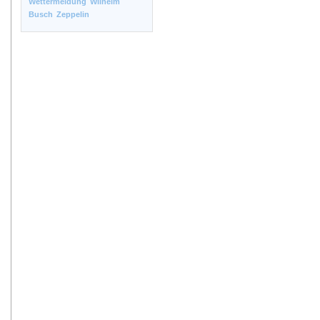
Wettermeldung
Wilhelm
Busch
Zeppelin