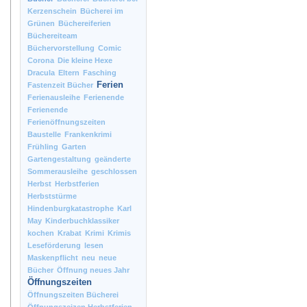
Kerzenschein
Bücherei im
Grünen
Büchereiferien
Büchereiteam
Büchervorstellung
Comic
Corona
Die kleine Hexe
Dracula
Eltern
Fasching
Ferien
Fastenzeit Bücher
Ferienausleihe
Ferienende
Ferienende
Ferienöffnungszeiten
Baustelle
Frankenkrimi
Frühling
Garten
Gartengestaltung
geänderte
Sommerausleihe
geschlossen
Herbst
Herbstferien
Herbststürme
Hindenburgkatastrophe
Karl
May
Kinderbuchklassiker
kochen
Krabat
Krimi
Krimis
Leseförderung
lesen
Maskenpflicht
neu
neue
Bücher
Öffnung neues Jahr
Öffnungszeiten
Öffnungszeiten Bücherei