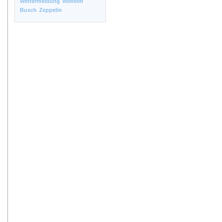
Wettermeldung
Wilhelm
Busch
Zeppelin