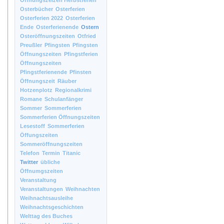
Öffnungszeizen Herbstferien
Osterbücher
Osterferien
Osterferien 2022
Osterferien
Ende
Osterferienende
Ostern
Osteröffnungszeiten
Otfried
Preußler
Pfingsten
Pfingsten
Öffnungszeiten
Pfingstferien
Öffnungszeiten
Pfingstferienende
Pfinsten
Öffnungszeit
Räuber
Hotzenplotz
Regionalkrimi
Romane
Schulanfänger
Sommer
Sommerferien
Sommerferien Öffnungszeiten
Lesestoff
Sommerferien
Öffungszeiten
Sommeröffnungszeiten
Telefon
Termin
Titanic
Twitter
übliche
Öffnumgszeiten
Veranstaltung
Veranstaltungen
Weihnachten
Weihnachtsausleihe
Weihnachtsgeschichten
Welttag des Buches