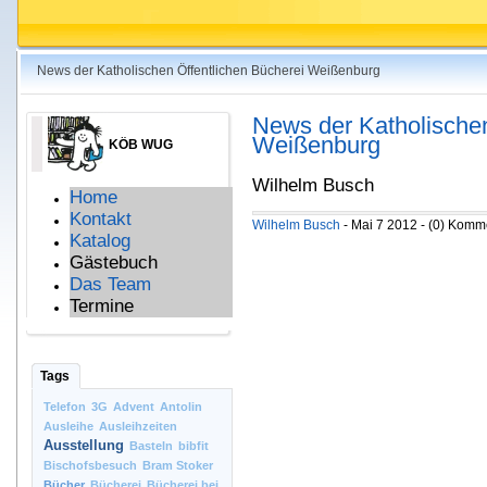
News der Katholischen Öffentlichen Bücherei Weißenburg
News der Katholischen
Weißenburg
KÖB WUG
Wilhelm Busch
Home
Kontakt
Wilhelm Busch
- Mai 7 2012 - (0) Komm
Katalog
Gästebuch
Das Team
Termine
Tags
Telefon
3G
Advent
Antolin
Ausleihe
Ausleihzeiten
Ausstellung
Basteln
bibfit
Bischofsbesuch
Bram Stoker
Bücher
Bücherei
Bücherei bei