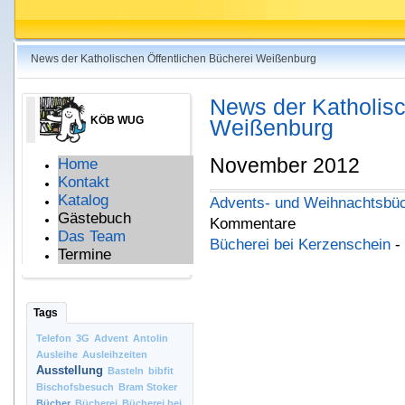
News der Katholischen Öffentlichen Bücherei Weißenburg
News der Katholisc
KÖB WUG
Weißenburg
November 2012
Home
Kontakt
Katalog
Advents- und Weihnachtsbü
Gästebuch
Kommentare
Das Team
Bücherei bei Kerzenschein
-
Termine
Tags
Telefon
3G
Advent
Antolin
Ausleihe
Ausleihzeiten
Ausstellung
Basteln
bibfit
Bischofsbesuch
Bram Stoker
Bücher
Bücherei
Bücherei bei