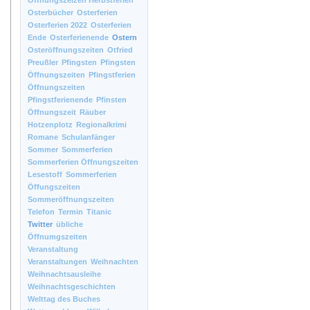
Öffnungszeizen Herbstferien
Osterbücher
Osterferien
Osterferien 2022
Osterferien
Ende
Osterferienende
Ostern
Osteröffnungszeiten
Otfried
Preußler
Pfingsten
Pfingsten
Öffnungszeiten
Pfingstferien
Öffnungszeiten
Pfingstferienende
Pfinsten
Öffnungszeit
Räuber
Hotzenplotz
Regionalkrimi
Romane
Schulanfänger
Sommer
Sommerferien
Sommerferien Öffnungszeiten
Lesestoff
Sommerferien
Öffungszeiten
Sommeröffnungszeiten
Telefon
Termin
Titanic
Twitter
übliche
Öffnumgszeiten
Veranstaltung
Veranstaltungen
Weihnachten
Weihnachtsausleihe
Weihnachtsgeschichten
Welttag des Buches