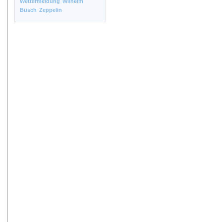
Wettermeldung
Wilhelm
Busch
Zeppelin