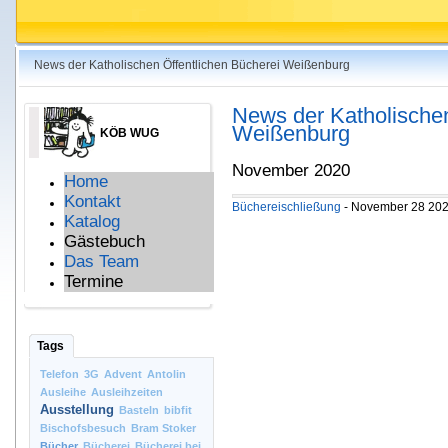
News der Katholischen Öffentlichen Bücherei Weißenburg
News der Katholischen
Weißenburg
KÖB WUG
November 2020
Home
Kontakt
Büchereischließung
- November 28 202
Katalog
Gästebuch
Das Team
Termine
Tags
Telefon
3G
Advent
Antolin
Ausleihe
Ausleihzeiten
Ausstellung
Basteln
bibfit
Bischofsbesuch
Bram Stoker
Bücher
Bücherei
Bücherei bei