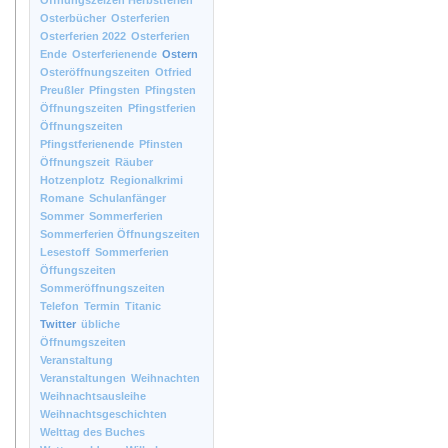
Öffnungszeizen Herbstferien
Osterbücher
Osterferien
Osterferien 2022
Osterferien
Ende
Osterferienende
Ostern
Osteröffnungszeiten
Otfried
Preußler
Pfingsten
Pfingsten
Öffnungszeiten
Pfingstferien
Öffnungszeiten
Pfingstferienende
Pfinsten
Öffnungszeit
Räuber
Hotzenplotz
Regionalkrimi
Romane
Schulanfänger
Sommer
Sommerferien
Sommerferien Öffnungszeiten
Lesestoff
Sommerferien
Öffungszeiten
Sommeröffnungszeiten
Telefon
Termin
Titanic
Twitter
übliche
Öffnumgszeiten
Veranstaltung
Veranstaltungen
Weihnachten
Weihnachtsausleihe
Weihnachtsgeschichten
Welttag des Buches