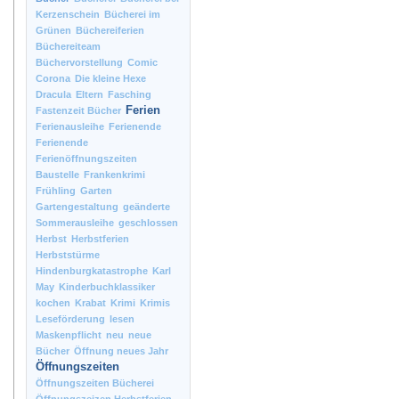
Kerzenschein
Bücherei im
Grünen
Büchereiferien
Büchereiteam
Büchervorstellung
Comic
Corona
Die kleine Hexe
Dracula
Eltern
Fasching
Ferien
Fastenzeit Bücher
Ferienausleihe
Ferienende
Ferienende
Ferienöffnungszeiten
Baustelle
Frankenkrimi
Frühling
Garten
Gartengestaltung
geänderte
Sommerausleihe
geschlossen
Herbst
Herbstferien
Herbststürme
Hindenburgkatastrophe
Karl
May
Kinderbuchklassiker
kochen
Krabat
Krimi
Krimis
Leseförderung
lesen
Maskenpflicht
neu
neue
Bücher
Öffnung neues Jahr
Öffnungszeiten
Öffnungszeiten Bücherei