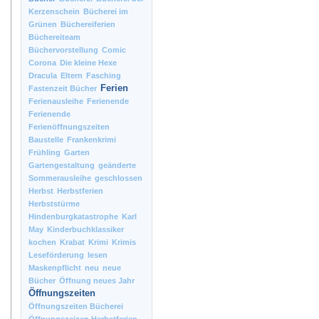
Kerzenschein
Bücherei im
Grünen
Büchereiferien
Büchereiteam
Büchervorstellung
Comic
Corona
Die kleine Hexe
Dracula
Eltern
Fasching
Ferien
Fastenzeit Bücher
Ferienausleihe
Ferienende
Ferienende
Ferienöffnungszeiten
Baustelle
Frankenkrimi
Frühling
Garten
Gartengestaltung
geänderte
Sommerausleihe
geschlossen
Herbst
Herbstferien
Herbststürme
Hindenburgkatastrophe
Karl
May
Kinderbuchklassiker
kochen
Krabat
Krimi
Krimis
Leseförderung
lesen
Maskenpflicht
neu
neue
Bücher
Öffnung neues Jahr
Öffnungszeiten
Öffnungszeiten Bücherei