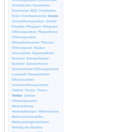
Öffnungszeizen Herbstferien
Osterbücher
Osterferien
Osterferien 2022
Osterferien
Ende
Osterferienende
Ostern
Osteröffnungszeiten
Otfried
Preußler
Pfingsten
Pfingsten
Öffnungszeiten
Pfingstferien
Öffnungszeiten
Pfingstferienende
Pfinsten
Öffnungszeit
Räuber
Hotzenplotz
Regionalkrimi
Romane
Schulanfänger
Sommer
Sommerferien
Sommerferien Öffnungszeiten
Lesestoff
Sommerferien
Öffungszeiten
Sommeröffnungszeiten
Telefon
Termin
Titanic
Twitter
übliche
Öffnumgszeiten
Veranstaltung
Veranstaltungen
Weihnachten
Weihnachtsausleihe
Weihnachtsgeschichten
Welttag des Buches