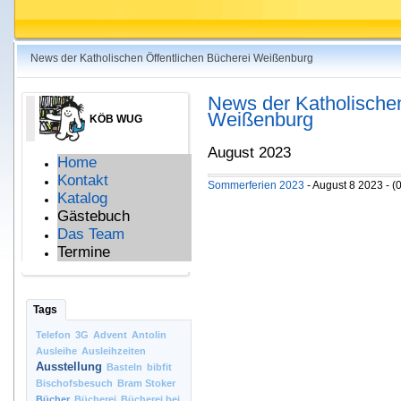
News der Katholischen Öffentlichen Bücherei Weißenburg
News der Katholischen
Weißenburg
KÖB WUG
August 2023
Home
Kontakt
Sommerferien 2023
- August 8 2023 - 
Katalog
Gästebuch
Das Team
Termine
Tags
Telefon
3G
Advent
Antolin
Ausleihe
Ausleihzeiten
Ausstellung
Basteln
bibfit
Bischofsbesuch
Bram Stoker
Bücher
Bücherei
Bücherei bei