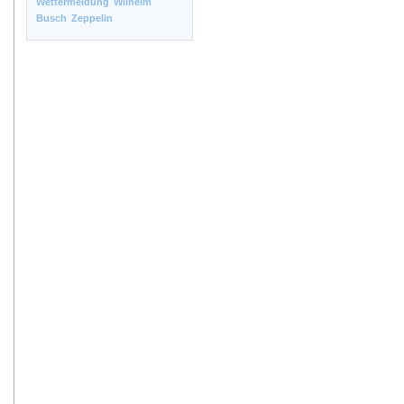
Wettermeldung
Wilhelm
Busch
Zeppelin